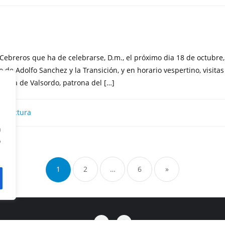
 Cebreros que ha de celebrarse, D.m., el próximo dia 18 de octubre, 
 de Adolfo Sanchez y la Transición, y en horario vespertino, visitas
eñora de Valsordo, patrona del […]
e lectura
n
o
Paginación
de
1
2
…
6
»
entradas