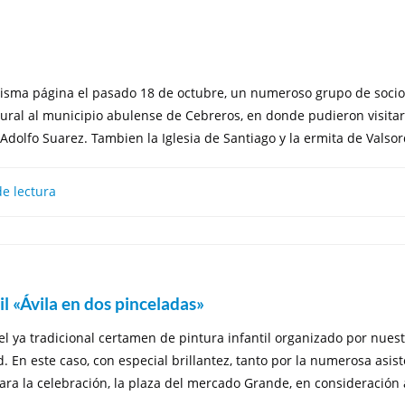
sma página el pasado 18 de octubre, un numeroso grupo de socios
ltural al municipio abulense de Cebreros, en donde pudieron visita
 Adolfo Suarez. Tambien la Iglesia de Santiago y la ermita de Valsor
e lectura
l «Ávila en dos pinceladas»
el ya tradicional certamen de pintura infantil organizado por nues
 En este caso, con especial brillantez, tanto por la numerosa asis
para la celebración, la plaza del mercado Grande, en consideración a