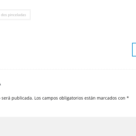
n dos pinceladas
A
o será publicada.
Los campos obligatorios están marcados con
*